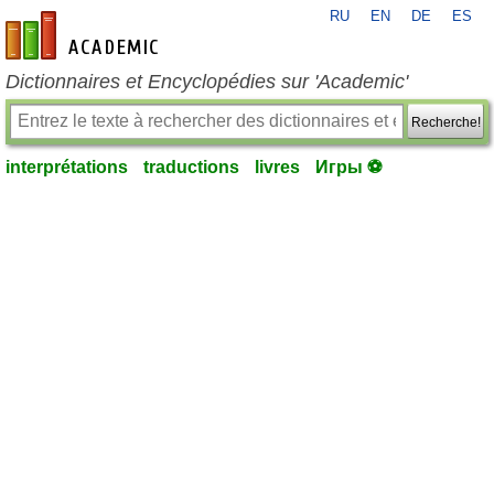
RU
EN
DE
ES
fr-academic.com
Dictionnaires et Encyclopédies sur 'Academic'
Recherche!
interprétations
traductions
livres
Игры ⚽